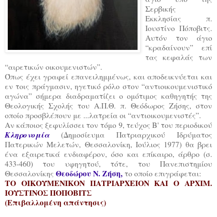
Σερβικής
Εκκλησίας π.
Ιουστίνο Πόποβιτς.
Αυτόν τον άγιο
“κραδαίνουν” επί
τας κεφαλάς των
“αιρετικών οικουμενιστών”.
Όπως έχει γραφεί επανειλημμένως, και αποδεικνύεται και
εν τοις πράγμασιν, ηγετικό ρόλο στον “αντιοικουμενιστικό
αγώνα” σήμερα διαδραματίζει ο ομότιμος καθηγητής της
Θεολογικής Σχολής του Α.Π.Θ. π. Θεόδωρος Ζήσης, στον
οποίο προσβλέπουν με ...λατρεία οι “αντιοικουμενιστές”.
Αν κάποιος ξεφυλίσσει τον τόμο 9, τεύχος Β' του περιοδικού
Κληρονομία
(Δημοσίευμα Πατριαρχικού Ιδρύματος
Πατερικών Μελετών, Θεσσαλονίκη, Ιούλιος 1977) θα βρει
ένα εξαιρετικά ενδιαφέρον, όσο και επίκαιρο, άρθρο (σ.
433-460) του υφηγητού, τότε, του Πανεπιστημίου
Θεοδώρου Ν. Ζήση,
Θεσσαλονίκης
το οποίο επιγράφεται:
ΤΟ ΟΙΚΟΥΜΕΝΙΚΟΝ ΠΑΤΡΙΑΡΧΕΙΟΝ ΚΑΙ Ο ΑΡΧΙΜ.
ΙΟΥΣΤΙΝΟΣ ΠΟΠΟΒΙΤΣ
(Επιβαλλομένη απάντησις)