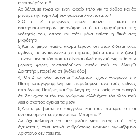
ανεπανόρθωτα !!!
Ας βάλουμε τωρα και εναν ωραίο τίτλο για το άρθρο και άς
ρίξουμε την τορπίλα[ δεν φαίνεται λίγο ποταπό /
2]Ο π. Ζ προφανώς έβαλε μυαλό ή κατα το
εκκλησιαστικότερον μετανόησε από τα αμαρτήματα της
νεότητάς του, οπότε και πάλι μένει εκθετη η δικιά σας
μικρότητα.
3]Καί τα μικρά παιδιά ακόμα ξέρουν οτι όταν δίδεται ένας
αγώνας τα αντικανονικά χτυπήματα, [κάτω από την ζώνη]
πονάνε μεν αυτόν πού τα δέχεται αλλά συγχρόνως εκθέτουν
μερικές φορές ανεπανόρθωτα αυτόν πού τα δίνει.{Ο
Διαιτητής μπορεί να σε βγάλει όξω]
4] Οπ.Ζ και όλοι αυτοί οι ''ταλιμπάν" έχουν γνώμωνα την
Πίστη καταγεγραμμένη και παραδομένη ανα τούς αιώνας
από Αγίους Πατέρες και Ομολογητές ενώ εσείς είναι φανερό
ότι δεν εχετε αυτόν τόν γνώμωνα αλλά έχετε τόν άλλο πού
λέει ο σκοπός αγιάζει τα μέσα.
5]Δείξτε με βασει το ευαγγέλιο και τούς πατέρες οτι οι
αντιοικουμενιστές εχουν άδικο. Μπορείτε ?
Αν όχι καλύτερα να μην μιλάτε γιατί εκτός από τούς
άγευστους πνευματικά ανθρώπους κανέναν αγωνιζόμενο
Χριστιανό δέν πείθετε.