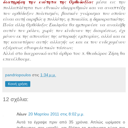
διατηρήση την ενότητα της Ορθοδοξίας
μέσα εις την
πολλαπλότητα των εθνικών ιδιορρυθμιών και να αναπτύξη
τον ορθόδοξον πολιτισμόν, βασικόν γνώρισμα του οποίου
είναι αυτή ακριβώς η πολλότης, η ποικιλία, η δημοκρατικότης.
Ποία άλλη Ορθόδοξος Εκκλησία θα ημπορούσε να αναλάβη
αυτόν τον ρόλον, χωρίς τον κίνδυνον της διαιρέσεως, όχι
μόνον εκ της απουσίας της ιστορικής εμπειρίας, αλλά και εκ
της καινοτόμου αυτής αλλαγής ως και εκ του ενδεχομένου
εξάρσεως εθνοφυλετικών τάσεων;
Αλλά στο διαχρονικό αυτό άρθρο του π. Θεοδώρου Ζήση θα
επανέλθουμε.
pandriopoulos
στις
1:34 μ.μ.
Κοινή χρήση
12 σχόλια:
Λέων
20 Μαρτίου 2011 στις 8:02 μ.μ.
Αυτά τα έγραψε πριν από 35 χρόνια. Απλώς ωρίμασε ο
άνθρωπος στο μεταξύ, και βλέπει τα πράγματα τώρα πιο