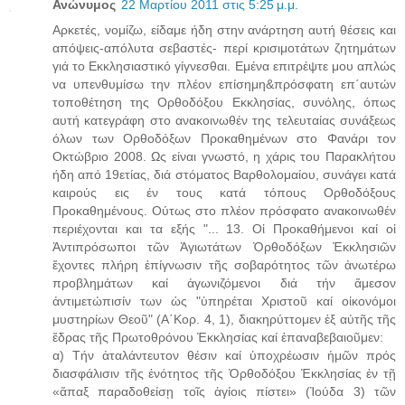
Ανώνυμος
22 Μαρτίου 2011 στις 5:25 μ.μ.
Αρκετές, νομίζω, είδαμε ήδη στην ανάρτηση αυτή θέσεις και
απόψεις-απόλυτα σεβαστές- περί κρισιμοτάτων ζητημάτων
γιά το Εκκλησιαστικό γίγνεσθαι. Εμένα επιτρέψτε μου απλώς
να υπενθυμίσω την πλέον επίσημη&πρόσφατη επ΄αυτών
τοποθέτηση της Ορθοδόξου Εκκλησίας, συνόλης, όπως
αυτή κατεγράφη στο ανακοινωθέν της τελευταίας συνάξεως
όλων των Ορθοδόξων Προκαθημένων στο Φανάρι τον
Οκτώβριο 2008. Ως είναι γνωστό, η χάρις του Παρακλήτου
ήδη από 19ετίας, διά στόματος Βαρθολομαίου, συνάγει κατά
καιρούς εις έν τους κατά τόπους Ορθοδόξους
Προκαθημένους. Ούτως στο πλέον πρόσφατο ανακοινωθέν
περιέχονται και τα εξής "... 13. Οἱ Προκαθήμενοι καί οἱ
Ἀντιπρόσωποι τῶν Ἁγιωτάτων Ὀρθοδόξων Ἐκκλησιῶν
ἔχοντες πλήρη ἐπίγνωσιν τῆς σοβαρότητος τῶν ἀνωτέρω
προβλημάτων καί ἀγωνιζόμενοι διά τήν ἄμεσον
ἀντιμετώπισίν των ὡς "ὑπηρέται Χριστοῦ καί οἰκονόμοι
μυστηρίων Θεοῦ" (Α΄Κορ. 4, 1), διακηρύττομεν ἐξ αὐτῆς τῆς
ἕδρας τῆς Πρωτοθρόνου Ἐκκλησίας καί ἐπαναβεβαιοῦμεν:
α) Τήν ἀταλάντευτον θέσιν καί ὑποχρέωσιν ἡμῶν πρός
διασφάλισιν τῆς ἑνότητος τῆς Ὀρθοδόξου Ἐκκλησίας ἐν τῇ
«ἅπαξ παραδοθείσῃ τοῖς ἁγίοις πίστει» (Ἰούδα 3) τῶν