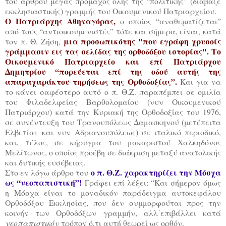
του άρθρου μέγας πρόμαχος όλης της “πολιτικής” (διάβαζε
εκκλησιαστικής) γραμμής του Οικουμενικού Πατριαρχείου.
Ο Πατριάρχης Αθηναγόρας,
ο οποίος “αναθεματίζεται”
από τους “αντιοικουμενιστές” τότε και σήμερα, είναι, κατά
μια προσωπικότης "που εγράφη χρυσοίς
τον π. Θ. Ζήση,
γράμμασιν εις τας σελίδας της ορθοδόξου ιστορίας".
Το
Οικουμενικό Πατριαρχείο και επί Πατριάρχου
Δημητρίου “πορεύεται επί της οδού αυτής της
απαραχαράκτου τηρήσεως της Ορθοδοξίας”.
Και για να
το κάνει σαφέστερο αυτό ο π. Θ.Ζ. παραπέμπει σε ομιλία
του Φιλαδελφείας Βαρθολομαίου (νυν Οικουμενικού
Πατριάρχου) κατά την Κυριακή της Ορθοδοξίας του 1976,
σε συνέντευξη του Τρανουπόλεως Δαμασκηνού (μετέπειτα
Ελβετίας και νυν Αδριανουπόλεως) σε ιταλικό περιοδικό,
και, τέλος, σε κήρυγμα του μακαριστού Χαλκηδόνος
Μελίτωνος, ο οποίος προέβη σε διάκριση μεταξύ ανατολικής
και δυτικής ευσέβειας.
ο π. Θ.Ζ. χαρακτηρίζει την Μόσχα
Στο εν λόγω άρθρο του
ως “νεοπαπιστική”!
Γράφει επί λέξει: “Και σήμερον όμως
η Μόσχα είναι το μοναδικόν παράδειγμα αυτοκεφάλου
Ορθοδόξου Εκκλησίας, που δεν συμμορφούται προς την
κοινήν των Ορθοδόξων γραμμήν, αλλ΄επιβάλλει κατά
νεοπαπιστικόν
τρόπον ό,τι αυτή θεωρεί ως ορθόν.