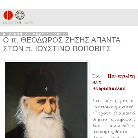
Κυριακή 20 Μαρτίου 2011
Ο π. ΘΕΟΔΩΡΟΣ ΖΗΣΗΣ ΑΠΑΝΤΑ
ΣΤΟΝ π. ΙΟΥΣΤΙΝΟ ΠΟΠΟΒΙΤΣ
Παναγιώτη
Του
Αντ.
Ανδριόπουλου
Στις μέρες μας οι
“αντιοικουμενιστέ
ς” έχουν ένα κοινό
σημείο αναφοράς:
τον προσφάτως
ανακηρυχθέντα
άγιο υπό της