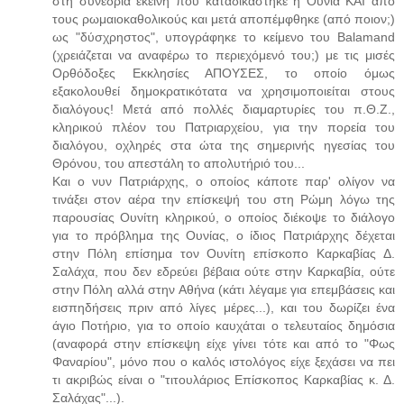
στη συνεδρία εκείνη που καταδικάστηκε η Ουνία ΚΑΙ από
τους ρωμαιοκαθολικούς και μετά αποπέμφθηκε (από ποιον;)
ως "δύσχρηστος", υπογράφηκε το κείμενο του Balamand
(χρειάζεται να αναφέρω το περιεχόμενό του;) με τις μισές
Ορθόδοξες Εκκλησίες ΑΠΟΥΣΕΣ, το οποίο όμως
εξακολουθεί δημοκρατικότατα να χρησιμοποιείται στους
διαλόγους! Μετά από πολλές διαμαρτυρίες του π.Θ.Ζ.,
κληρικού πλέον του Πατριαρχείου, για την πορεία του
διαλόγου, οχληρές στα ώτα της σημερινής ηγεσίας του
Θρόνου, του απεστάλη το απολυτήριό του...
Και ο νυν Πατριάρχης, ο οποίος κάποτε παρ' ολίγον να
τινάξει στον αέρα την επίσκεψή του στη Ρώμη λόγω της
παρουσίας Ουνίτη κληρικού, ο οποίος διέκοψε το διάλογο
για το πρόβλημα της Ουνίας, ο ίδιος Πατριάρχης δέχεται
στην Πόλη επίσημα τον Ουνίτη επίσκοπο Καρκαβίας Δ.
Σαλάχα, που δεν εδρεύει βέβαια ούτε στην Καρκαβία, ούτε
στην Πόλη αλλά στην Αθήνα (κάτι λέγαμε για επεμβάσεις και
εισπηδήσεις πριν από λίγες μέρες...), και του δωρίζει ένα
άγιο Ποτήριο, για το οποίο καυχάται ο τελευταίος δημόσια
(αναφορά στην επίσκεψη είχε γίνει τότε και από το "Φως
Φαναρίου", μόνο που ο καλός ιστολόγος είχε ξεχάσει να πει
τι ακριβώς είναι ο "τιτουλάριος Επίσκοπος Καρκαβίας κ. Δ.
Σαλάχας"...).