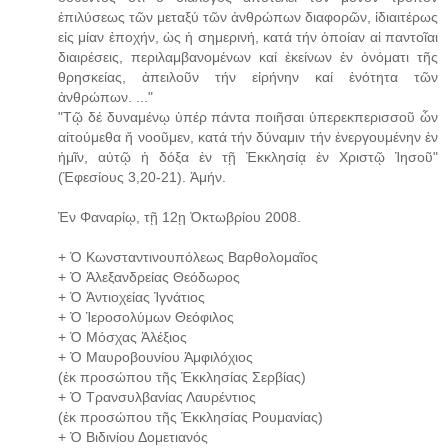
ἐπιλύσεως τῶν μεταξύ τῶν ἀνθρώπων διαφορῶν, ἰδιαιτέρως
εἰς μίαν ἐποχήν, ὡς ἡ σημερινή, κατά τήν ὁποίαν αἱ παντοῖαι
διαιρέσεις, περιλαμβανομένων καί ἐκείνων ἐν ὀνόματι τῆς
θρησκείας, ἀπειλοῦν τήν εἰρήνην καί ἑνότητα τῶν
ἀνθρώπων. ..."
"Τῷ δέ δυναμένῳ ὑπέρ πάντα ποιῆσαι ὑπερεκπερισσοῦ ὧν
αἰτούμεθα ἤ νοοῦμεν, κατά τήν δύναμιν τήν ἐνεργουμένην ἐν
ἡμῖν, αὐτῷ ἡ δόξα ἐν τῇ Ἐκκλησίᾳ ἐν Χριστῷ Ἰησοῦ"
(Ἐφεσίους 3,20-21). Ἀμήν.
Ἐν Φαναρίῳ, τῇ 12ῃ Ὀκτωβρίου 2008.
+ Ὁ Κωνσταντινουπόλεως Βαρθολομαῖος
+ Ὁ Ἀλεξανδρείας Θεόδωρος
+ Ὁ Ἀντιοχείας Ἰγνάτιος
+ Ὁ Ἱεροσολύμων Θεόφιλος
+ Ὁ Μόσχας Ἀλέξιος
+ Ὁ Μαυροβουνίου Ἀμφιλόχιος
(ἐκ προσώπου τῆς Ἐκκλησίας Σερβίας)
+ Ὁ Τρανσυλβανίας Λαυρέντιος
(ἐκ προσώπου τῆς Ἐκκλησίας Ρουμανίας)
+ Ὁ Βιδινίου Δομετιανός