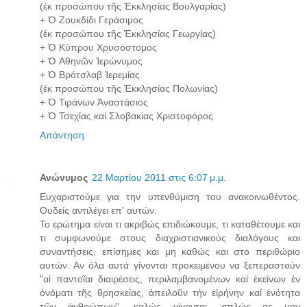
(ἐκ προσώπου τῆς Ἐκκλησίας Βουλγαρίας)
+ Ὁ Ζουκδίδι Γεράσιμος
(ἐκ προσώπου τῆς Ἐκκλησίας Γεωργίας)
+ Ὁ Κύπρου Χρυσόστομος
+ Ὁ Ἀθηνῶν Ἱερώνυμος
+ Ὁ Βρότσλαβ Ἱερεμίας
(ἐκ προσώπου τῆς Ἐκκλησίας Πολωνίας)
+ Ὁ Τιράνων Ἀναστάσιος
+ Ὁ Τσεχίας καί Σλοβακίας Χριστοφόρος
Απάντηση
Ανώνυμος
22 Μαρτίου 2011 στις 6:07 μ.μ.
Ευχαριστούμε για την υπενθύμιση του ανακοινωθέντος.
Ουδείς αντιλέγει επ' αυτών.
Το ερώτημα είναι τι ακριβώς επιδιώκουμε, τι καταθέτουμε και
τι συμφωνούμε στους διαχριστιανικούς διαλόγους και
συναντήσεις, επίσημες και μη καθώς και στο περιθώριο
αυτών. Αν όλα αυτά γίνονται προκειμένου να ξεπεραστούν
"αἱ παντοῖαι διαιρέσεις, περιλαμβανομένων καί ἐκείνων ἐν
ὀνόματι τῆς θρησκείας, ἀπειλοῦν τήν εἰρήνην καί ἑνότητα
τῶν ἀνθρώπων", καλώς γίνονται, απλώς ας μην