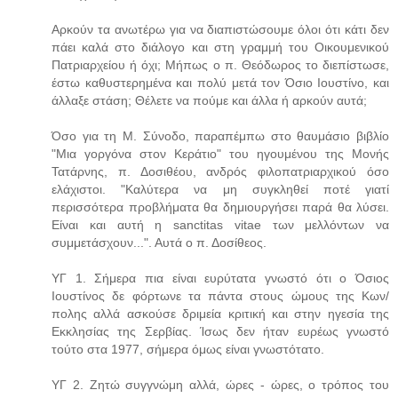
Αρκούν τα ανωτέρω για να διαπιστώσουμε όλοι ότι κάτι δεν
πάει καλά στο διάλογο και στη γραμμή του Οικουμενικού
Πατριαρχείου ή όχι; Μήπως ο π. Θεόδωρος το διεπίστωσε,
έστω καθυστερημένα και πολύ μετά τον Όσιο Ιουστίνο, και
άλλαξε στάση; Θέλετε να πούμε και άλλα ή αρκούν αυτά;
Όσο για τη Μ. Σύνοδο, παραπέμπω στο θαυμάσιο βιβλίο
"Μια γοργόνα στον Κεράτιο" του ηγουμένου της Μονής
Τατάρνης, π. Δοσιθέου, ανδρός φιλοπατριαρχικού όσο
ελάχιστοι. "Καλύτερα να μη συγκληθεί ποτέ γιατί
περισσότερα προβλήματα θα δημιουργήσει παρά θα λύσει.
Είναι και αυτή η sanctitas vitae των μελλόντων να
συμμετάσχουν...". Αυτά ο π. Δοσίθεος.
ΥΓ 1. Σήμερα πια είναι ευρύτατα γνωστό ότι ο Όσιος
Ιουστίνος δε φόρτωνε τα πάντα στους ώμους της Κων/
πολης αλλά ασκούσε δριμεία κριτική και στην ηγεσία της
Εκκλησίας της Σερβίας. Ίσως δεν ήταν ευρέως γνωστό
τούτο στα 1977, σήμερα όμως είναι γνωστότατο.
ΥΓ 2. Ζητώ συγγνώμη αλλά, ώρες - ώρες, ο τρόπος του