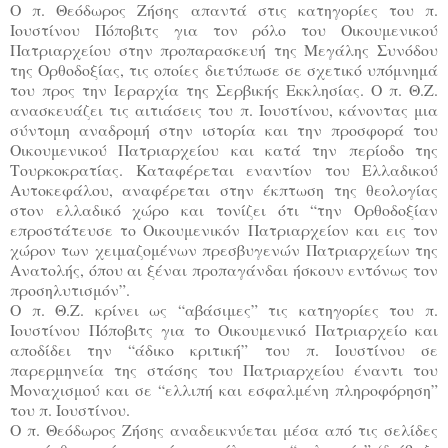
Ο π. Θεόδωρος Ζήσης απαντά στις κατηγορίες του π.
Ιουστίνου Πόποβιτς για τον ρόλο του Οικουμενικού
Πατριαρχείου στην προπαρασκευή της Μεγάλης Συνόδου
της Ορθοδοξίας, τις οποίες διετύπωσε σε σχετικό υπόμνημά
του προς την Ιεραρχία της Σερβικής Εκκλησίας. Ο π. Θ.Ζ.
ανασκευάζει τις αιτιάσεις του π. Ιουστίνου, κάνοντας μια
σύντομη αναδρομή στην ιστορία και την προσφορά του
Οικουμενικού Πατριαρχείου και κατά την περίοδο της
Τουρκοκρατίας. Καταφέρεται εναντίον του Ελλαδικού
Αυτοκεφάλου, αναφέρεται στην έκπτωση της θεολογίας
στον ελλαδικό χώρο και τονίζει ότι “την Ορθοδοξίαν
επροστάτευσε το Οικουμενικόν Πατριαρχείον και εις τον
χώρον των χειμαζομένων πρεσβυγενών Πατριαρχείων της
Ανατολής, όπου αι ξέναι προπαγάνδαι ήσκουν εντόνως τον
προσηλυτισμόν”.
Ο π. Θ.Ζ. κρίνει ως “αβάσιμες” τις κατηγορίες του π.
Ιουστίνου Πόποβιτς για το Οικουμενικό Πατριαρχείο και
αποδίδει την “άδικο κριτική” του π. Ιουστίνου σε
παρερμηνεία της στάσης του Πατριαρχείου έναντι του
Μοναχισμού και σε “ελλιπή και εσφαλμένη πληροφόρηση”
του π. Ιουστίνου.
Ο π. Θεόδωρος Ζήσης αναδεικνύεται μέσα από τις σελίδες