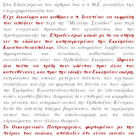
Στα
Επιλεγόμενα
του άρθρου του ο π. Θ.Ζ. συνοψίζει την
επιχειρηματολογία του:
Είχε δικαίωμα και καθήκον ο π. Ιουστίνος να εκφράση
τας απόψεις του
περί της “Μεγάλης Συνόδου” και περί
των ενεργειών προσώπων που εργάζονται δια την
προπαρασκευήν της.
Έπραξεν όμως κακώς με το να στήση
εις το εδώλιον του κατηγορουμένου την Εκκλησίαν
Κωνσταντινουπόλεως.
Όλαι αι αποφάσεις λαμβάνονται
δημοκρατικώς και συνοδικώς, καθιστώσαι ούτω
συνυπευθύνους όλας τας Ορθοδόξους Εκκλησίας.
Ώφειλε
δια τούτο να τρίξη τους οδόντας προς όλας τας
κατευθύνσεις, και προς την ιδικήν του Εκκλησίαν ακόμη,
εκπρόσωποι της οποίας μετέχουν πάντοτε των σχετικών
συσκέψεων, και όχι να φορτώνη τα πάντα εις τους ώμους
της Εκκλησίας Κωνσταντινουπόλεως, εις ήν στενοκάρδως
ουδέν αγαθόν βλέπει. Ασφαλώς δεν επιθυμεί να καμφθούν
τα γόνατα του ιστορικού αυτού της Ορθοδοξίας Κέντρου.
Αυτό θα απετέλη πλήγμα βαρύτατον, διότι το γκρέμισμα
αυτού του στύλου θα αποδυναμώση και τα άλλα
εδραιώματα, τους άλλους θεσμούς.
Το Οικουμενικόν Πατριαρχείον, φορτωμένον με την
πείραν των αιώνων, απέδειξεν ότι είναι ικανόν να