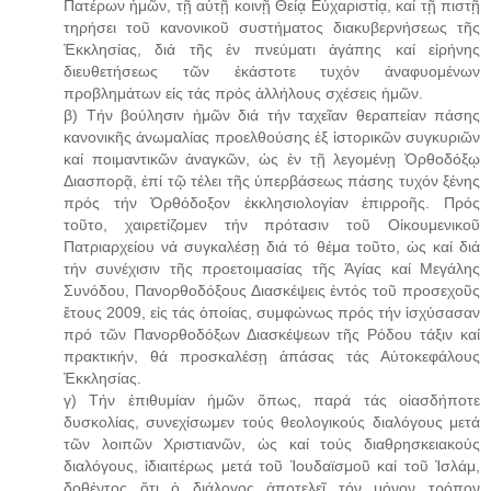
Πατέρων ἡμῶν, τῇ αὐτῇ κοινῇ Θείᾳ Εὐχαριστίᾳ, καί τῇ πιστῇ
τηρήσει τοῦ κανονικοῦ συστήματος διακυβερνήσεως τῆς
Ἐκκλησίας, διά τῆς ἐν πνεύματι ἀγάπης καί εἰρήνης
διευθετήσεως τῶν ἑκάστοτε τυχόν ἀναφυομένων
προβλημάτων εἰς τάς πρός ἀλλήλους σχέσεις ἡμῶν.
β) Τήν βούλησιν ἡμῶν διά τήν ταχεῖαν θεραπείαν πάσης
κανονικῆς ἀνωμαλίας προελθούσης ἐξ ἱστορικῶν συγκυριῶν
καί ποιμαντικῶν ἀναγκῶν, ὡς ἐν τῇ λεγομένῃ Ὀρθοδόξῳ
Διασπορᾷ, ἐπί τῷ τέλει τῆς ὑπερβάσεως πάσης τυχόν ξένης
πρός τήν Ὀρθόδοξον ἐκκλησιολογίαν ἐπιρροῆς. Πρός
τοῦτο, χαιρετίζομεν τήν πρότασιν τοῦ Οἰκουμενικοῦ
Πατριαρχείου νά συγκαλέσῃ διά τό θέμα τοῦτο, ὡς καί διά
τήν συνέχισιν τῆς προετοιμασίας τῆς Ἁγίας καί Μεγάλης
Συνόδου, Πανορθοδόξους Διασκέψεις ἐντός τοῦ προσεχοῦς
ἔτους 2009, εἰς τάς ὁποίας, συμφώνως πρός τήν ἰσχύσασαν
πρό τῶν Πανορθοδόξων Διασκέψεων τῆς Ρόδου τάξιν καί
πρακτικήν, θά προσκαλέσῃ ἁπάσας τάς Αὐτοκεφάλους
Ἐκκλησίας.
γ) Τήν ἐπιθυμίαν ἡμῶν ὅπως, παρά τάς οἱασδήποτε
δυσκολίας, συνεχίσωμεν τούς θεολογικούς διαλόγους μετά
τῶν λοιπῶν Χριστιανῶν, ὡς καί τούς διαθρησκειακούς
διαλόγους, ἰδιαιτέρως μετά τοῦ Ἰουδαϊσμοῦ καί τοῦ Ἰσλάμ,
δοθέντος ὅτι ὁ διάλογος ἀποτελεῖ τόν μόνον τρόπον