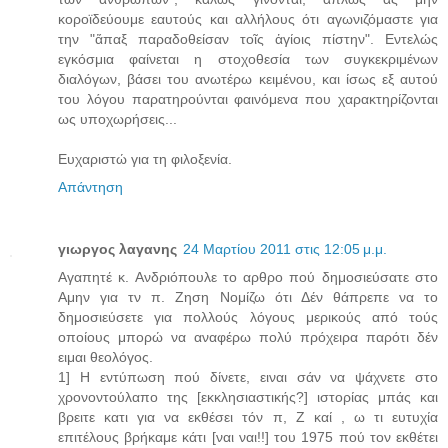
κοροϊδεύουμε εαυτούς και αλλήλους ότι αγωνιζόμαστε για
την "ἅπαξ παραδοθείσαν τοῖς ἁγίοις πίστην". Εντελώς
εγκόσμια φαίνεται η στοχοθεσία των συγκεκριμένων
διαλόγων, βάσει του ανωτέρω κειμένου, και ίσως εξ αυτού
του λόγου παρατηρούνται φαινόμενα που χαρακτηρίζονται
ως υποχωρήσεις...
Ευχαριστώ για τη φιλοξενία.
Απάντηση
γιωργος λαγανης
24 Μαρτίου 2011 στις 12:05 μ.μ.
Αγαπητέ κ. Ανδριόπουλε το αρθρο πού δημοσιεύσατε στο
Αμην για τν π. Ζηση Νομίζω ότι Δέν θάπρεπε να το
δημοσιεύσετε για πολλούς λόγους μερικούς από τούς
οποίους μπορώ να αναφέρω πολύ πρόχειρα παρότι δέν
ειμαι θεολόγος.
1] Η εντύπωση πού δίνετε, ειναι σάν να ψάχνετε στο
χρονοντούλαπο της [εκκλησιαστικής?] ιστορίας μπάς και
βρειτε κατι για να εκθέσει τόν π, Ζ καί , ω τι ευτυχία
επιτέλους βρήκαμε κάτι [ναι ναι!!] του 1975 πού τον εκθέτει