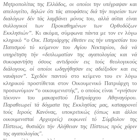
Μητροπολίτας της Ελλάδος, οι οποίοι την υπέγραψαν και
απελογείτο, δηλών ότι τάς αποφάσεις διά τήν πορείαν των
διαλόγων δέν τάς λαμβάνει μόνος του, αλλά αύται είναι
συλλογικοί των Προκαθημένων των Ορθοδόξων
Εκκλησιών”.
Κι ακόμα, σύμφωνα πάντα με τον εν λόγω
κληρικό
“ο Οικ. Πατριάρχης έθεσεν εις τήν υπηρεσίαν του
Παπισμού τό κείμενον του Αγίου Νεκταρίου, διά νά
υπηρέτηση τήν «διπλωματίαν της αγαπολογίας και νά
συκοφαντήση όσους αντιδρούν εις τούς θεολογικούς
διάλογους, οί οποίοι ωδηγήθησαν εις αδιέξοδον και εις
ναυάγιον”.
Σχεδόν παντού στο κείμενο του εν λόγω
κληρικού προστίθεται στον Οικουμενικό Πατριάρχη το
προσωνύμιον “ο οικουμενιστής”, ο οποίος είναι
"«γνήσιον
τέκνον» του μακαριστού Πατριάρχου Αθηναγόρου.
Παραθεωρεί τά δόγματα της Εκκλησίας μας, καταφρονεί
τούς Ιερούς Κανόνας, υποκριτικώς (όπως και άλλοι
οικουμενισταί Αρχιερείς) εκφωνεί τό Σύμβολον της
Πίστεως, θυσιάζει τήν Αλήθειαν της Πίστεως πρός χάριν
της αγαπολογίας".