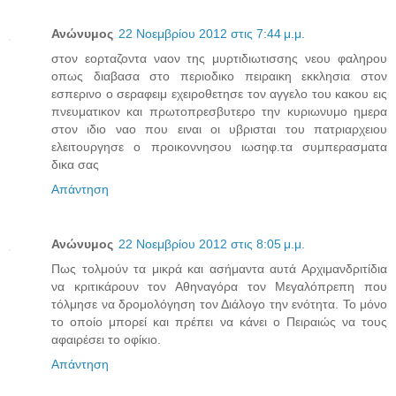
Ανώνυμος
22 Νοεμβρίου 2012 στις 7:44 μ.μ.
στον εορταζοντα ναον της μυρτιδιωτισσης νεου φαληρου
οπως διαβασα στο περιοδικο πειραικη εκκλησια στον
εσπερινο ο σεραφειμ εχειροθετησε τον αγγελο του κακου εις
πνευματικον και πρωτοπρεσβυτερο την κυριωνυμο ημερα
στον ιδιο ναο που ειναι οι υβρισται του πατριαρχειου
ελειτουργησε ο προικοννησου ιωσηφ.τα συμπερασματα
δικα σας
Απάντηση
Ανώνυμος
22 Νοεμβρίου 2012 στις 8:05 μ.μ.
Πως τολμούν τα μικρά και ασήμαντα αυτά Αρχιμανδριτίδια
να κριτικάρουν τον Αθηναγόρα τον Μεγαλόπρεπη που
τόλμησε να δρομολόγηση τον Διάλογο την ενότητα. Το μόνο
το οποίο μπορεί και πρέπει να κάνει ο Πειραιώς να τους
αφαιρέσει το οφίκιο.
Απάντηση