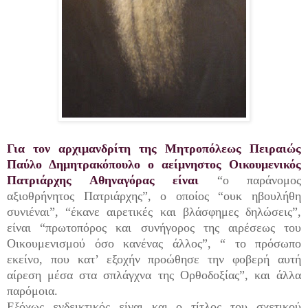
Για τον αρχιμανδρίτη της Μητροπόλεως Πειραιώς
Παύλο Δημητρακόπουλο ο αείμνηστος Οικουμενικός
Πατριάρχης Αθηναγόρας είναι
“ο παράνομος
αξιοθρήνητος Πατριάρχης”, ο οποίος “ουκ ηβουλήθη
συνιέναι”, “έκανε αιρετικές και βλάσφημες δηλώσεις”,
είναι “πρωτοπόρος και συνήγορος της αιρέσεως του
Οικουμενισμού όσο κανένας άλλος”, “ το πρόσωπο
εκείνο, που κατ’ εξοχήν προώθησε την φοβερή αυτή
αίρεση μέσα στα σπλάγχνα της Ορθοδοξίας”, και άλλα
παρόμοια.
Εξόχως ενδεικτικός είναι και ο τίτλος του σχετικού