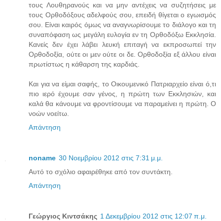
τους Λουθηρανούς και να μην αντέχεις να συζητήσεις με
τους Ορθοδόξους αδελφούς σου, επειδή θίγεται ο εγωισμός
σου. Είναι καιρός όμως να αναγνωρίσουμε το διάλογο και τη
συναπόφαση ως μεγάλη ευλογία εν τη Ορθοδόξω Εκκλησία.
Κανείς δεν έχει λάβει λευκή επιταγή να εκπροσωπεί την
Ορθοδοξία, ούτε οι μεν ούτε οι δε. Ορθοδοξία εξ άλλου είναι
πρωτίστως η κάθαρση της καρδιάς.
Και για να είμαι σαφής, το Οικουμενικό Πατριαρχείο είναι ό,τι
πιο ιερό έχουμε σαν γένος, η πρώτη των Εκκλησιών, και
καλά θα κάνουμε να φροντίσουμε να παραμείνει η πρώτη. Ο
νοών νοείτω.
Απάντηση
noname
30 Νοεμβρίου 2012 στις 7:31 μ.μ.
Αυτό το σχόλιο αφαιρέθηκε από τον συντάκτη.
Απάντηση
Γεώργιος Κιντσάκης
1 Δεκεμβρίου 2012 στις 12:07 π.μ.