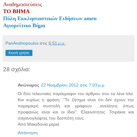
Αναδημοσιεύσεις
ΤΟ ΒΗΜΑ
Πύλη Εκκλησιαστικών Ειδήσεων amen
Αγιορείτικο Βήμα
PanAndriopoulos
στις
6:51 μ.μ.
Κοινή χρήση
28 σχόλια:
Ανώνυμος
22 Νοεμβρίου 2012 στις 7:03 μ.μ.
Οι δύο τελευταίες παράγραφοι του άρθρου σου τα λένε όλα.
Και κυρίως η φράση: ''Το ζήτημα είναι ότι δεν έχουν την
παραμικρή συστολή και γράφουν ...ανελέητα, όπως
προφανώς είναι και οι ίδιοι''. Ελεεινότητες. Τσιράκια και
σαγανογλείφτες του δεσπότη τους.
Από Μακεδονία μεριά.
Απάντηση