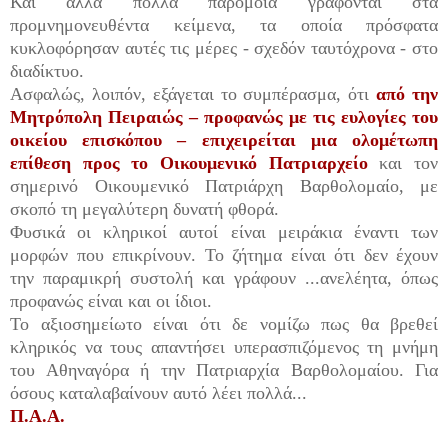
Και άλλα πολλά παρόμοια γράφονται στα
προμνημονευθέντα κείμενα, τα οποία πρόσφατα
κυκλοφόρησαν αυτές τις μέρες - σχεδόν ταυτόχρονα - στο
διαδίκτυο.
Ασφαλώς, λοιπόν, εξάγεται το συμπέρασμα, ότι
από την
Μητρόπολη Πειραιώς – προφανώς με τις ευλογίες του
οικείου επισκόπου – επιχειρείται μια ολομέτωπη
επίθεση προς το Οικουμενικό Πατριαρχείο
και τον
σημερινό Οικουμενικό Πατριάρχη Βαρθολομαίο, με
σκοπό τη μεγαλύτερη δυνατή φθορά.
Φυσικά οι κληρικοί αυτοί είναι μειράκια έναντι των
μορφών που επικρίνουν. Το ζήτημα είναι ότι δεν έχουν
την παραμικρή συστολή και γράφουν ...ανελέητα, όπως
προφανώς είναι και οι ίδιοι.
Το αξιοσημείωτο είναι ότι δε νομίζω πως θα βρεθεί
κληρικός να τους απαντήσει υπερασπιζόμενος τη μνήμη
του Αθηναγόρα ή την Πατριαρχία Βαρθολομαίου. Για
όσους καταλαβαίνουν αυτό λέει πολλά...
Π.Α.Α.