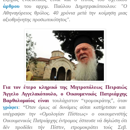
άρθρου
του αρχιμ. Παύλου Δημητρακόπουλου:
"Ο
Αθηναγόρειος θρύλος. 40 χρόνια μετά την κοίμηση μιας
αξιοθρήνητης προσωπικότητος".
Για τον έτερο κληρικό της Μητροπόλεως Πειραιώς
Άγγελο Αγγελακόπουλο, ο Οικουμενικός Πατριάρχης
Βαρθολομαίος είναι
τουλάχιστον “τρομοκράτης”, όταν
γράφει
:
“Όταν όμως αί δυνάμεις αύται κατήρτισαν και
υπέγραψαν την «Ομολογίαν Πίστεως» ο οικουμενιστής
Οικουμενικός Πατριάρχης έντρομος έσπευσε νά δηλώση ότι
δέν προδίδει τήν Πίστιν, ετρομοκράτει τούς Σεβ.