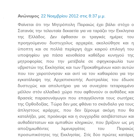
Ανώνυμος
22 Νοεμβρίου 2012 στις 8:37 μ.μ.
Φαίνεται ότι την Μητρόπολη Πειραιώς έχει βάλει στόχο ο
Σατανάς την τελευταία δεκαετία για να ταράζει την Εκκλησια
της Ελλάδος. Δεν έφθασαν οι τραγικές ημέρες του
προηγούμενου δυστυχολυς αρχιερέα, ακολούθησε και η
ύποπτη και σε πολλά περίεργη άχρι καιρού επιλογή του
υποψηφίου για πάσα κενοθείσα καθέδρα κυνηγού της
μητροφορίας που την μετέβαλε σε σφηγκοφωλία των
υβριστών της Εκκλησίας και των Προκαθημένων κασι αυτών
που τον χειροτόνησαν και αντί να τον καθαιρέσει για την
εγκατάλειψη της Αρχιεπισκοπής Αυστραλίας του έδωσε
δυστυχώς και απολυτήριο για να συνεχίσει τεταραγμένο
μέλλον στόν ελλαδικό χώρο που αφθονούν οι αυθάδεις και
θρασείς παρασυνάγωγοι που επαγγέλονται τους σωτήρες
της Ορθοδοξίας. Τώρα δεν μας φθάνει το σκάνδαλο για τους
άπληστους ιεράρχες, που δεν ξέρουμε ακόμη που θα
καταλήξει, μας προέκυψε και η συγχορδία ασεβέστατων και
αυθαδέστατων και εμπαθών κληρικών, που βρίζουν ως μη
αποζημιωθέντες λιμενεργάτες του Πειραιώς
προσωπικότητες της Εκκλησίας. Στίς δύο πρώτες κατάρες