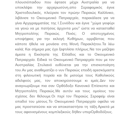
πλουσιόπαιδου που έφτασε μέχρι Αυστραλία για να
υποκλέψει την αρχιερωσύνη,απο Σεραφειμικός έγινε
Χριστοδουλικός, πλεύρισε τον πρώην Πειραιώς Καλλίνικο,
λιβάνισε το Οικουμενικό Πατριαρχείο, παρεκάλεσε για να
γίνει Αρχιγραμματέας της Ι.Συνόδου και έγινε "χώμα γιοφύρι
να γενώ να με πατήσεις άρχοντα μου" ώστε να κατασταθεί
Μητροπολίτης Πειραιώς. Ποιός; Ο αποτυχημένος
υποψήφιος για την εκλογή Κυθήρων, ορριβίστας που
κάποτε ήθελε να μονάσει στη Μονή Παρακλήτου.Τα λέω
καλά; Και σήμερα μας έχει ξεφτιλίσει πλήρως.Να τον μαζέψει
άμεσα η Εκκλησία της Ελλάδος και το Οικουμενικό
Πατριαρχείο. Ειδικά το Οικουμενικό Πατριαρχείο που με τον
Αυστραλίας Στυλιανό ευθύνεται για την επισκοποίηση
του.Αν μας αναθεματίζει ο νυν Πειραιώς επειδή αρεσκόμαστε
στη φιλενωτική πορεία και δε μισούμε τους Καθολικούς
αδελφούς μας, τον αποκηρύσσουμε κι εμείς.Δεν τον
αναγνωρίζουμε πια σαν Ορθόδοξο Κανονικό Επίσκοπο και
Μητροπολίτη Πειραιώς.Με αυτόν και τους ομοίους του
σχέσεις δεν θέλουμε.Οι περί τον Πειραιώς Σεραφείμ είναι
οπαδοί του μίσους.Το Οικουμενικό Πατριαρχείο οφείλει να
μας προστατεύσει και να αποκαταστήσει τη τάξη.Αρκετά με
τους αφιονισμένους κομπλεξικούς δήθεν υπερΟρθοδόξους.