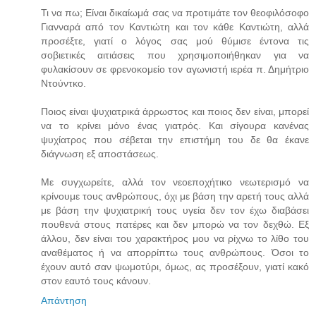
Τι να πω; Είναι δικαίωμά σας να προτιμάτε τον θεοφιλόσοφο
Γιανναρά από τον Καντιώτη και τον κάθε Καντιώτη, αλλά
προσέξτε, γιατί ο λόγος σας μού θύμισε έντονα τις
σοβιετικές αιτιάσεις που χρησιμοποιήθηκαν για να
φυλακίσουν σε φρενοκομείο τον αγωνιστή ιερέα π. Δημήτριο
Ντούντκο.
Ποιος είναι ψυχιατρικά άρρωστος και ποιος δεν είναι, μπορεί
να το κρίνει μόνο ένας γιατρός. Και σίγουρα κανένας
ψυχίατρος που σέβεται την επιστήμη του δε θα έκανε
διάγνωση εξ αποστάσεως.
Με συγχωρείτε, αλλά τον νεοεποχήτικο νεωτερισμό να
κρίνουμε τους ανθρώπους, όχι με βάση την αρετή τους αλλά
με βάση την ψυχιατρική τους υγεία δεν τον έχω διαβάσει
πουθενά στους πατέρες και δεν μπορώ να τον δεχθώ. Εξ
άλλου, δεν είναι του χαρακτήρος μου να ρίχνω το λίθο του
αναθέματος ή να απορρίπτω τους ανθρώπους. Όσοι το
έχουν αυτό σαν ψωμοτύρι, όμως, ας προσέξουν, γιατί κακό
στον εαυτό τους κάνουν.
Απάντηση