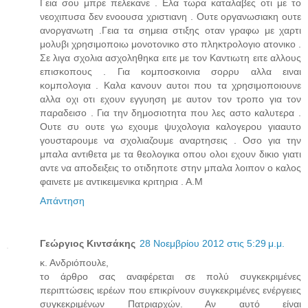
Γεια σου μπρε πελεκανε . Ελα τωρα καταλαβες οτι με το
νεοχιπυσα δεν ενοουσα χριστιανη . Ουτε οργανωσιακη ουτε
ανοργανωτη .Γεια τα σημεια στιξης οταν γραφω με χαρτι
μολυβι χρησιμοποιω μονοτονικο στο πληκτρολογιο ατονικο .
Σε λιγα σχολια ασχοληθηκα ειτε με τον Καντιωτη ειτε αλλους
επισκοπους . Για κομποσκοινια σορρυ αλλα ειναι
κομπολογια . Καλα κανουν αυτοι που τα χρησιμοποιουνε
αλλα οχι οτι εχουν εγγυηση με αυτον τον τροπο για τον
παραδεισο . Για την δημοσιοτητα που λες αστο καλυτερα .
Ουτε συ ουτε γω εχουμε ψυχολογια καλογερου γιααυτο
γουσταρουμε να σχολιαζουμε αναρτησεις . Οσο για την
μπαλα αντιθετα με τα θεολογικα οπου ολοι εχουν δικιο γιατι
αντε να αποδειξεις το οτιδηποτε στην μπαλα λοιπον ο καλος
φαινετε με αντικειμενικα κριτηρια . Α.Μ
Απάντηση
Γεώργιος Κιντσάκης
28 Νοεμβρίου 2012 στις 5:29 μ.μ.
κ. Ανδριόπουλε,
το άρθρο σας αναφέρεται σε πολύ συγκεκριμένες
περιπτώσεις ιερέων που επικρίνουν συγκεκριμένες ενέργειες
συγκεκριμένων Πατριαρχών. Αν αυτό είναι