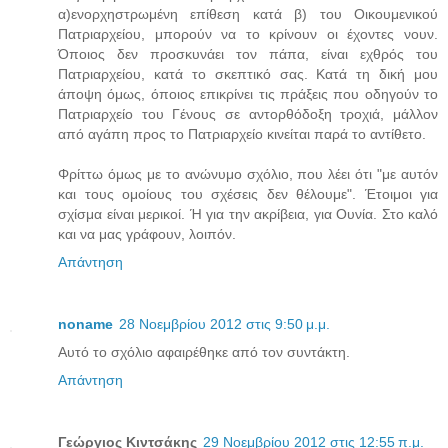
α)ενορχηστρωμένη επίθεση κατά β) του Οικουμενικού
Πατριαρχείου, μπορούν να το κρίνουν οι έχοντες νουν.
Όποιος δεν προσκυνάει τον πάπα, είναι εχθρός του
Πατριαρχείου, κατά το σκεπτικό σας. Κατά τη δική μου
άποψη όμως, όποιος επικρίνει τις πράξεις που οδηγούν το
Πατριαρχείο του Γένους σε αντορθόδοξη τροχιά, μάλλον
από αγάπη προς το Πατριαρχείο κινείται παρά το αντίθετο.
Φρίττω όμως με το ανώνυμο σχόλιο, που λέει ότι "με αυτόν
και τους ομοίους του σχέσεις δεν θέλουμε". Έτοιμοι για
σχίσμα είναι μερικοί. Ή για την ακρίβεια, για Ουνία. Στο καλό
και να μας γράφουν, λοιπόν.
Απάντηση
noname
28 Νοεμβρίου 2012 στις 9:50 μ.μ.
Αυτό το σχόλιο αφαιρέθηκε από τον συντάκτη.
Απάντηση
Γεώργιος Κιντσάκης
29 Νοεμβρίου 2012 στις 12:55 π.μ.