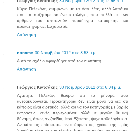
Γεώργιος Κιντσάκης
30 Νοεμβρίου 2012 στις 12:45 π.μ.
Κύριε Πελεκάνε, συμφωνώ με τα όσα λέτε, αλλά λυπάμαι
που τα συζητάμε σε ένα ιστολόγιο, που πολλά εκ των
άρθρων του αποτελούν παράδειγμα κατάκρισης και
ιεροκατηγορίας. Ευχαριστώ.
Απάντηση
noname
30 Νοεμβρίου 2012 στις 3:53 μ.μ.
Αυτό το σχόλιο αφαιρέθηκε από τον συντάκτη.
Απάντηση
Γεώργιος Κιντσάκης
30 Νοεμβρίου 2012 στις 6:34 μ.μ.
Αγαπητέ Πελεκάν, θεωρώ ότι το μήνυμά σου
αυτοακυρώνεται. Ιεροκατηγορία δεν είναι μόνο να λες ότι
κάποιος είναι αιρετικός, αλλά και να τον κατηγορείς με βαριές
εκφράσεις, κενές περιεχομένου αλλά με μεγάλη θυμική
δύναμη, όπως σχιζοείδια, Ιερά Εξέταση, ψυχοπαθολογία κ.α.
Αν κάποιος επίσκοπος είναι άρρωστος, χρέος της Ιεράς
Συνόδου είναι να τον ελέγξει. Εμείς μπορούμε να κρίνουμε