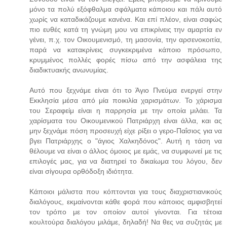
μόνο τα πολύ εξόφθαλμα σφάλματα κάποιου και πάλι αυτό
χωρίς να καταδικάζουμε κανένα. Και επί πλέον, είναι σαφώς
πιο ευθές κατά τη γνώμη μου να επικρίνεις την αμαρτία εν
γένει, π.χ. τον Οικουμενισμό, τη μασονία, την αρσενοκοιτία,
παρά να κατακρίνεις συγκεκριμένα κάποιο πρόσωπο,
κρυμμένος πολλές φορές πίσω από την ασφάλεια της
διαδικτυακής ανωνυμίας.
Αυτό που ξεχνάμε είναι ότι το Άγιο Πνεύμα ενεργεί στην
Εκκλησία μέσα από μία ποικιλία χαρισμάτων. Το χάρισμα
του Σεραφείμ είναι η παρρησία με την οποία μιλάει. Τα
χαρίσματα του Οικουμενικού Πατριάρχη είναι άλλα, και ας
μην ξεχνάμε πόση προσευχή είχε ρίξει ο γερο-Παΐσιος για να
βγει Πατριάρχης ο "άγιος Χαλκηδόνος". Αυτή η τάση να
θέλουμε να είναι ο άλλος όμοιος με εμάς, να συμφωνεί με τις
επιλογές μας, για να διατηρεί το δικαίωμα του λόγου, δεν
είναι σίγουρα ορθόδοξη ιδιότητα.
Κάποιοι μάλιστα που κόπτονται για τους διαχριστιανικούς
διαλόγους, εκμαίνονται κάθε φορά που κάποιος αμφισβητεί
τον τρόπο με τον οποίον αυτοί γίνονται. Για τέτοια
κουλτούρα διαλόγου μιλάμε, δηλαδή! Να θες να συζητάς με