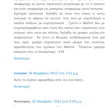
αναφερομε σε ζωντα προσωπα ασχολουμε με το τι κανουν
και οταν αναφερομε σε μακαριτες αναφερομε μονο ιστορικα .
Κριτηρια αγιοτητας δηλαδη αν ειναι στο πανω η κατω
πατωμα τα αφηνω σε αυτους που αντι με κομπολογια η
κλειδια παιζουν με κομποσκοινια . Τριτον ο Warhol δεν με
συμπεριλαμαβανει γιατι ποτε δεν εκανα κατι παραπανω στο
ιντερνετ απο σενα και αλλους δηλαδη να γραφω σχολια επι
αναρτησεων . Αν αυτο το θεωρεις επιδειξιομανια τοτε μια
που εχεις γραψει παραπανω εισαι ακομη πιο πολυτης
αρμοδιοτητας του σχολιου του Warhol . Τεταρτον χαρηκα
ειλικρινα που τα ξαναειπαμε . Α.Μ
Απάντηση
noname
26 Νοεμβρίου 2012 στις 3:51 μ.μ.
Αυτό το σχόλιο αφαιρέθηκε από τον συντάκτη.
Απάντηση
Ανώνυμος
26 Νοεμβρίου 2012 στις 4:43 μ.μ.