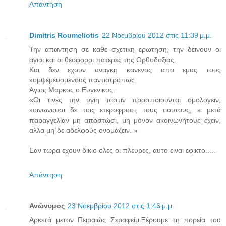
Απάντηση
Dimitris Roumeliotis
22 Νοεμβρίου 2012 στις 11:39 μ.μ.
Την απαντηση σε καθε σχετικη ερωτηση, την δεινουν οι
αγιοι και οι θεοφοροι πατερες της Ορθοδοξιας.
Και δεν εχουν αναγκη κανενος απο εμας τους
κομψεμευομενους παντιοτροπως.
Αγιος Μαρκος ο Ευγενικος.
«Οι τινες την υγιη πιστιν προσποιουνται ομολογειν,
κοινωνουσι δε τοις ετεροφροσι, τους τιουτους, ει μετά
παραγγελίαν μη αποστώσι, μη μόνον ακοινωνήτους έχειν,
αλλα μη΄δε αδελφούς ονομάζειν. »
Εαν τωρα εχουν δικιο ολες οι πλευρες, αυτο ειναι εφικτο.....
Απάντηση
Ανώνυμος
23 Νοεμβρίου 2012 στις 1:46 μ.μ.
Αρκετά μετον Πειραιώς Σεραφείμ.Ξέρουμε τη πορεία του