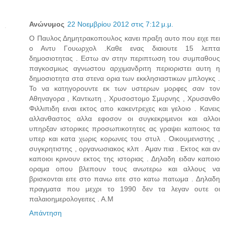
Ανώνυμος
22 Νοεμβρίου 2012 στις 7:12 μ.μ.
Ο Παυλος Δημητρακοπουλος κανει πραξη αυτο που ειχε πει
ο Αντυ Γουωρχολ .Καθε ενας διαιουτε 15 λεπτα
δημοσιοτητας . Εστω αν στην περιπτωση του συμπαθους
παγκοσμιως αγνωστου αρχιμανδριτη περιοριστει αυτη η
δημοσιοτητα στα στενα ορια των εκκλησιαστικων μπλογκς .
Το να κατηγορουντε εκ των υστερων μορφες σαν τον
Αθηναγορα , Καντιωτη , Χρυσοστομο Σμυρνης , Χρυσανθο
Φιλλιπιδη ειναι εκτος απο κακεντρεχες και γελοιο . Κανεις
αλλανθαστος αλλα εφοσον οι συγκεκριμενοι και αλλοι
υπηρξαν ιστορικες προσωπικοτητες ας γραψει καποιος τα
υπερ και κατα χωρις κορωνες του στυλ . Οικουμενιστης ,
συγκρητιστης , οργανωσιακος κλπ . Αμαν πια . Εκτος και αν
καποιοι κρινουν εκτος της ιστοριας . Δηλαδη ειδαν καποιο
οραμα οπου βλεπουν τους ανωτερω και αλλους να
βρισκονται ειτε στο πανω ειτε στο κατω πατωμα . Δηλαδη
πραγματα που μεχρι το 1990 δεν τα λεγαν ουτε οι
παλαιοημερολογειτες . Α.Μ
Απάντηση