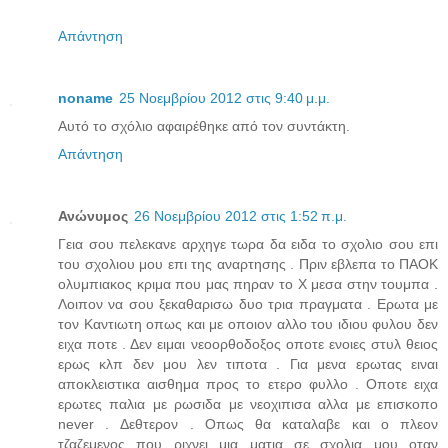
Απάντηση
noname
25 Νοεμβρίου 2012 στις 9:40 μ.μ.
Αυτό το σχόλιο αφαιρέθηκε από τον συντάκτη.
Απάντηση
Ανώνυμος
26 Νοεμβρίου 2012 στις 1:52 π.μ.
Γεια σου πελεκανε αρχηγε τωρα δα ειδα το σχολιο σου επι
του σχολιου μου επι της αναρτησης . Πριν εβλεπα το ΠΑΟΚ
ολυμπιακος κριμα που μας πηραν το Χ μεσα στην τουμπα .
Λοιπον να σου ξεκαθαρισω δυο τρια πραγματα . Ερωτα με
τον Καντιωτη οπως και με οποιον αλλο του ιδιου φυλου δεν
ειχα ποτε . Δεν ειμαι νεοορθοδοξος οποτε ενοιες στυλ θειος
ερως κλπ δεν μου λεν τιποτα . Για μενα ερωτας ειναι
αποκλειστικα αισθημα προς το ετερο φυλλο . Οποτε ειχα
ερωτες παλια με ρωσιδα με νεοχιπισα αλλα με επισκοπο
never . Δεθτερον . Οπως θα καταλαβε και ο πλεον
τζαζεμενος που ριχνει μια ματια σε σχολια μου οταν