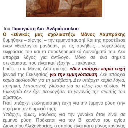
Του
Παναγιώτη Αντ. Ανδριόπουλου
Ο «εθνικός μας σχολιαστής» Μάνος Λαμπράκης
θυμήθηκε – αίφνης! – την εμμηνόπαυση! Και της προσέθεσε
έναν «θεολογικό μανδύα», με τις συνήθεις …νεφελώδεις
εκφράσεις του και τα παραληρηματικά διανοήματά του. Δεν
υπάρχει λόγος για αντίλογο. Μόνο σε ένα σημείο
στεκόμαστε, που είναι κατ’ εξοχήν …πικάντικο.
Γράφει ο κ. Μάνος Λαμπράκης:
«Δεν υπάρχει καμία ευχή
[εννοεί της Εκκλησίας]
για την εμμηνόπαυση
. Δεν υπάρχει
καμία ακολουθία για τη μετάβαση. Δεν υπάρχει καμία λόγια,
ποιητική, λειτουργική γλώσσα για το τέλος του κύκλου. Η
Εκκλησία δεν έχει θεολογήσει το γεγονός της σιωπής του
αίματος».
Γιατί υπάρχει εκκλησιαστική ευχή για την έμμηνο ρύση (την
αρχή και την διάρκειά της);
Υπάρχει, όμως, κανόνας για την γυναίκα όταν είναι σε
έμμηνο ρύση. Πρόκειται για τον Β’ κανόνα του αγίου
Διονυσίου Αλεξανδρείας, ο οποίος είναι και ο μόνος κανόνας