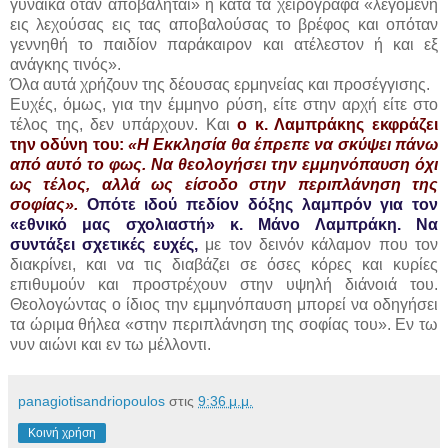
γυναίκα όταν αποβάληται» ή κατά τα χειρόγραφα «λεγομένη
εις λεχούσας εις τας αποβαλούσας το βρέφος και οπόταν
γεννηθή το παιδίον παράκαιρον και ατέλεστον ή και εξ
ανάγκης τινός».
Όλα αυτά χρήζουν της δέουσας ερμηνείας και προσέγγισης.
Ευχές, όμως, για την έμμηνο ρύση, είτε στην αρχή είτε στο
τέλος της, δεν υπάρχουν. Και
ο κ. Λαμπράκης εκφράζει
την οδύνη του:
«Η Εκκλησία θα έπρεπε να σκύψει πάνω
από αυτό το φως. Να θεολογήσει την εμμηνόπαυση όχι
ως τέλος, αλλά ως είσοδο στην περιπλάνηση της
σοφίας».
Οπότε ιδού πεδίον δόξης λαμπρόν για τον
«εθνικό μας σχολιαστή» κ. Μάνο Λαμπράκη. Να
συντάξει σχετικές ευχές,
με τον δεινόν κάλαμον που τον
διακρίνει, και να τις διαβάζει σε όσες κόρες και κυρίες
επιθυμούν και προστρέχουν στην υψηλή διάνοιά του.
Θεολογώντας ο ίδιος την εμμηνόπαυση μπορεί να οδηγήσει
τα ώριμα θήλεα «στην περιπλάνηση της σοφίας του». Εν τω
νυν αιώνι και εν τω μέλλοντι.
panagiotisandriopoulos
στις
9:36 μ.μ.
Κοινή χρήση