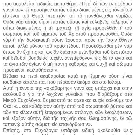
που ασχολείται ειδικώς με το θέμα: «Περὶ δὲ τῶν ἐν ἀφέδρῳ
γυναικῶν, εἰ προσῆκεν αὐτὰς οὔτω διακειμένας εἰς τὸν οἶκον
εἰσιέναι τοῦ Θεοῦ, περιττὸν καὶ τὸ πυνθάνεσθαι νομίζω.
Οὐδὲ γὰρ αὐτὰς οἶμαι πιστὰς οὔσας καὶ εὐλαβεῖς, τολμήσειν
οὕτω διακειμένας ἢ τῇ τραπέζῃ τῇ ἁγίᾳ προσελθεῖν ἤ τοῦ
σώματος καὶ τοῦ αἵματος τοῦ Χριστοῦ προσάψασθαι. Οὐδὲ
γὰρ ἡ τὴν δωδεκαετῆ ῥύσιν ἔχουσα, πρὸς τὴν ἴασιν ἔθιγεν
αὐτοί, ἀλλὰ μόνου τοῦ κρασπέδου. Προσεύχεσθαι μὲν γὰρ
ὄπως ἂν ἔχῃ τις καὶ ὡς ἂν διάκηται μεμνῆσθαι τοῦ δεσπότου
καὶ δεῖσθαι βοηθείας τυχεῖν, ἀνεπίφθονον, εἰς δὲ τὰ ἅγια καὶ
τὰ ἅγια τῶν ἁγίων ὁ μὴ πάντῃ καθαρὸς καὶ ψυχῇ καὶ σώματι
προσιέναι, κωλυθήσεται».
Βέβαια τα περί ακαθαρσίας κατά την έμμηνο ρύση είναι
ιουδαϊκά κατάλοιπα, που πέρασαν ακόμα και στο Ισλάμ.
Αυτή η έννοια της «ακάθαρτης» γυναίκας υπάρχει και στην
ακολουθία για την λεχώνα γυναίκα, που διαβάζουμε στο
Μικρό Ευχολόγιο. Σε μια από τις σχετικές ευχές καλούμε τον
Θεό: «…καὶ καθάρισον αὐτὴν ἀπὸ τοῦ σωματικοῦ ῥύπου καὶ
τῶν ποικίλων αὐτῇ ἐπερχομένων σπλαγχνικῶν ἐνοχλήσεων,
καὶ ἔξαξον αὐτήν, διὰ τῆς ταχινῆς σου ἐλεημοσύνης, ἐν τῷ
ταπεινῷ αὐτῆς σώματι εἰς ἐπανόρθωσιν».
Επίσης, στα Ευχολόγια υπάρχει ειδική ακολουθία «εις