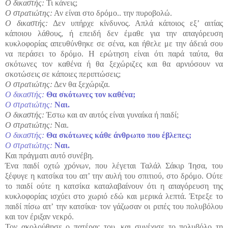
Ο δικαστής:
Τι κάνεις;
Ο στρατιώτης:
Αν είναι στο δρόμο.. την πυροβολώ.
Ο δικαστής:
Δεν υπήρχε κίνδυνος. Απλά κάποιος εξ’ αιτίας
κάποιου λάθους, ή επειδή δεν έμαθε για την απαγόρευση
κυκλοφορίας απευθύνθηκε σε σένα, και ήθελε με την άδειά σου
να περάσει το δρόμο. Η ερώτηση είναι ότι παρά ταύτα, θα
σκότωνες τον καθένα ή θα ξεχώριζες και θα αρνιόσουν να
σκοτώσεις σε κάποιες περιπτώσεις;
Ο στρατιώτης:
Δεν θα ξεχώριζα.
Ο δικαστής:
Θα σκότωνες τον καθένα;
Ο στρατιώτης:
Ναι.
Ο δικαστής:
Έστω και αν αυτός είναι γυναίκα ή παιδί;
Ο στρατιώτης:
Ναι.
Ο δικαστής:
Θα σκότωνες κάθε άνθρωπο που έβλεπες;
Ο στρατιώτης:
Ναι.
Και πράγματι αυτό συνέβη.
Ένα παιδί οχτώ χρόνων, που λέγεται Ταλάλ Σάκιρ Ίησα, του
ξέφυγε η κατσίκα του απ’ την αυλή του σπιτιού, στο δρόμο. Ούτε
το παιδί ούτε η κατσίκα καταλαβαίνουν ότι η απαγόρευση της
κυκλοφορίας ισχύει στο χωριό εδώ και μερικά λεπτά. Έτρεξε το
παιδί πίσω απ’ την κατσίκα· τον γάζωσαν οι ριπές του πολυβόλου
και τον έριξαν νεκρό.
Τον ακολούθησε ο πατέρας του, και συνέχισε το πολυβόλο τη