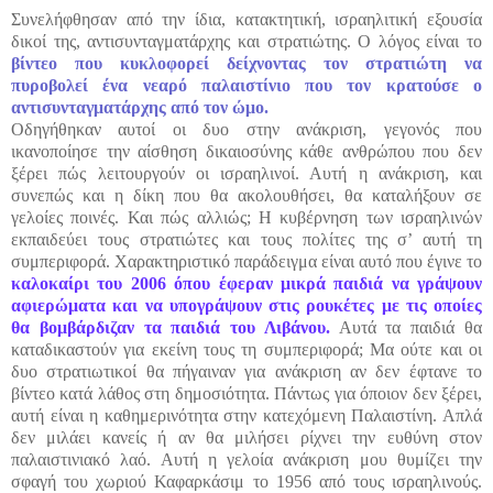
Συνελήφθησαν από την ίδια, κατακτητική, ισραηλιτική εξουσία
δικοί της, αντισυνταγματάρχης και στρατιώτης. Ο λόγος είναι το
βίντεο που κυκλοφορεί δείχνοντας τον στρατιώτη να
πυροβολεί ένα νεαρό παλαιστίνιο που τον κρατούσε ο
αντισυνταγματάρχης από τον ώμο.
Οδηγήθηκαν αυτοί οι δυο στην ανάκριση, γεγονός που
ικανοποίησε την αίσθηση δικαιοσύνης κάθε ανθρώπου που δεν
ξέρει πώς λειτουργούν οι ισραηλινοί. Αυτή η ανάκριση, και
συνεπώς και η δίκη που θα ακολουθήσει, θα καταλήξουν σε
γελοίες ποινές. Και πώς αλλιώς; Η κυβέρνηση των ισραηλινών
εκπαιδεύει τους στρατιώτες και τους πολίτες της σ’ αυτή τη
συμπεριφορά. Χαρακτηριστικό παράδειγμα είναι αυτό που έγινε το
καλοκαίρι του 2006 όπου έφεραν μικρά παιδιά να γράψουν
αφιερώματα και να υπογράψουν στις ρουκέτες με τις οποίες
θα βομβάρδιζαν τα παιδιά του Λιβάνου.
Αυτά τα παιδιά θα
καταδικαστούν για εκείνη τους τη συμπεριφορά; Μα ούτε και οι
δυο στρατιωτικοί θα πήγαιναν για ανάκριση αν δεν έφτανε το
βίντεο κατά λάθος στη δημοσιότητα. Πάντως για όποιον δεν ξέρει,
αυτή είναι η καθημερινότητα στην κατεχόμενη Παλαιστίνη. Απλά
δεν μιλάει κανείς ή αν θα μιλήσει ρίχνει την ευθύνη στον
παλαιστινιακό λαό. Αυτή η γελοία ανάκριση μου θυμίζει την
σφαγή του χωριού Καφαρκάσιμ το 1956 από τους ισραηλινούς.