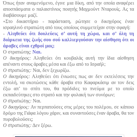
Όπως ήταν αναμενόμενο, έγινε μια δίκη, από την οποία αναφέρει
αποσπάσματα ο παλαιστίνιος ποιητής Μαχμούντ Νταρουίς. Ας τα
διαβάσουμε μαζί.
«Στο δικαστήριο - παράσταση, ρώτησε ο δικηγόρος έναν
ισραηλινό στρατιώτη από τους οποίους συμμετείχαν στην σφαγή:
-
Αληθεύει ότι δουλεύεις σ’ αυτή τη χώρα, και σ’ όλη τη
διάρκεια της ζωής σου σού καλλιεργούσαν την αίσθηση ότι οι
άραβες είναι εχθροί μας;
Ο στρατιώτης:
Ναι.
Ο δικηγόρος:
Αληθεύει ότι κουβαλάς αυτή την ίδια αίσθηση
απέναντι στους άραβες μέσα και έξω από το Ισραήλ;
Ο στρατιώτης:
Ναι, δεν ξεχωρίζω.
Ο δικηγόρος:
Αληθεύει ότι ένιωσες πως αν δεν εκτελέσεις την
εντολή, να σκοτώσεις κάθε άραβα στο Καφαρκάσιμ αν τον δεις
έξω απ’ το σπίτι του, θα πρόδιδες το πνεύμα με το οποίο
εκπαιδεύτηκες στο στρατό και την φυλακή των συνόρων;
Ο στρατιώτης:
Ναι.
Ο δικηγόρος:
Αν περπατούσες στις μέρες του πολέμου, σε κάποιο
δρόμο της Γιάφα λόγου χάριν, και συναντούσες έναν άραβα, θα τον
πυροβολούσες;
Ο στρατιώτης:
Δεν ξέρω.